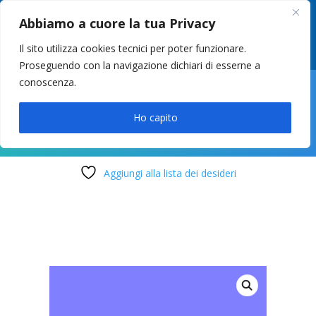
049 8627946
–
info@cstosetto.it
Abbiamo a cuore la tua Privacy
LUN-VEN 9-12 / 14:30-17
Il sito utilizza cookies tecnici per poter funzionare.
Proseguendo con la navigazione dichiari di esserne a
conoscenza.

Ho capito
Aggiungi alla lista dei desideri