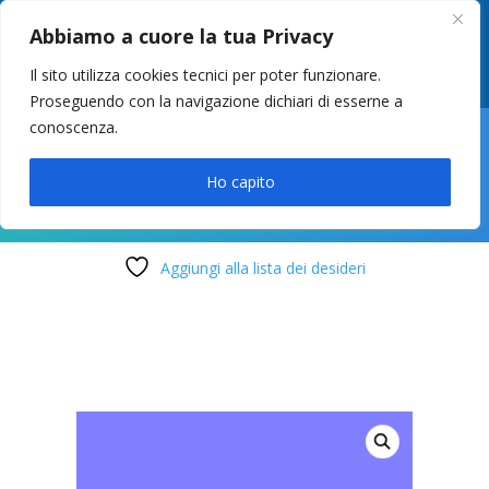
049 8627946
–
info@cstosetto.it
Abbiamo a cuore la tua Privacy
LUN-VEN 9-12 / 14:30-17
Il sito utilizza cookies tecnici per poter funzionare.
Proseguendo con la navigazione dichiari di esserne a
conoscenza.

Ho capito
Aggiungi alla lista dei desideri