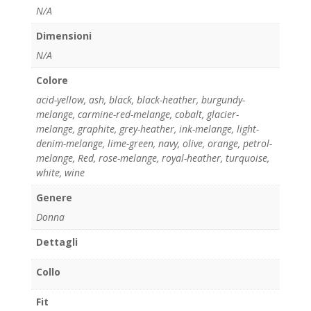
N/A
Dimensioni
N/A
Colore
acid-yellow
,
ash
,
black
,
black-heather
,
burgundy-
melange
,
carmine-red-melange
,
cobalt
,
glacier-
melange
,
graphite
,
grey-heather
,
ink-melange
,
light-
denim-melange
,
lime-green
,
navy
,
olive
,
orange
,
petrol-
melange
,
Red
,
rose-melange
,
royal-heather
,
turquoise
,
white
,
wine
Genere
Donna
Dettagli
Collo
Fit