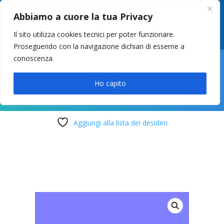
049 8627946
–
info@cstosetto.it
Abbiamo a cuore la tua Privacy
LUN-VEN 9-12 / 14:30-17
Il sito utilizza cookies tecnici per poter funzionare.
Proseguendo con la navigazione dichiari di esserne a
conoscenza.

Ho capito
Aggiungi alla lista dei desideri