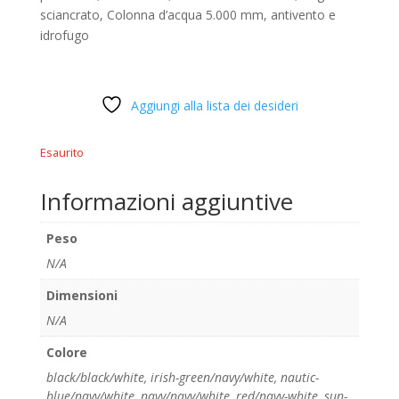
sciancrato, Colonna d’acqua 5.000 mm, antivento e
idrofugo
Aggiungi alla lista dei desideri
Esaurito
Informazioni aggiuntive
Peso
N/A
Dimensioni
N/A
Colore
black/black/white
,
irish-green/navy/white
,
nautic-
blue/navy/white
,
navy/navy/white
,
red/navy-white
,
sun-