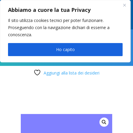
049 8627946
–
info@cstosetto.it
Abbiamo a cuore la tua Privacy
LUN-VEN 9-12 / 14:30-17
Il sito utilizza cookies tecnici per poter funzionare.
Proseguendo con la navigazione dichiari di esserne a
conoscenza.

Ho capito
Aggiungi alla lista dei desideri