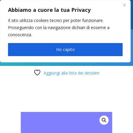
049 8627946
–
info@cstosetto.it
Abbiamo a cuore la tua Privacy
LUN-VEN 9-12 / 14:30-17
Il sito utilizza cookies tecnici per poter funzionare.
Proseguendo con la navigazione dichiari di esserne a
conoscenza.

Ho capito
Aggiungi alla lista dei desideri