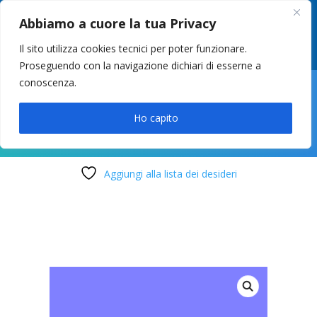
049 8627946
–
info@cstosetto.it
Abbiamo a cuore la tua Privacy
LUN-VEN 9-12 / 14:30-17
Il sito utilizza cookies tecnici per poter funzionare.
Proseguendo con la navigazione dichiari di esserne a
conoscenza.

Ho capito
Aggiungi alla lista dei desideri