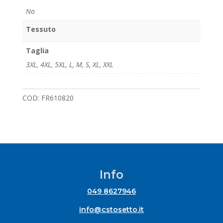
No
Tessuto
Taglia
3XL
,
4XL
,
5XL
,
L
,
M
,
S
,
XL
,
XXL
COD:
FR610820
Info
049 8627946
info@cstosetto.it