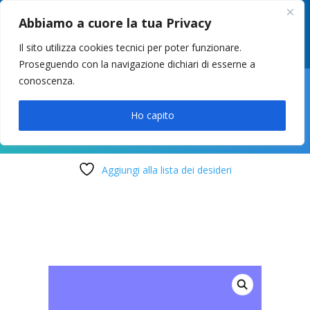
049 8627946
–
info@cstosetto.it
Abbiamo a cuore la tua Privacy
LUN-VEN 9-12 / 14:30-17
Il sito utilizza cookies tecnici per poter funzionare.
Proseguendo con la navigazione dichiari di esserne a
conoscenza.

Ho capito
Aggiungi alla lista dei desideri