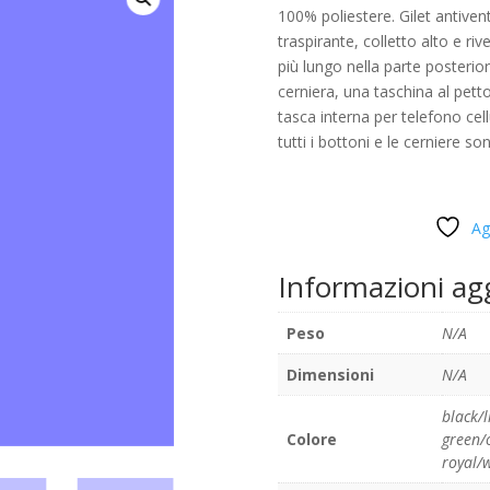
100% poliestere. Gilet antive
traspirante, colletto alto e ri
più lungo nella parte posterior
cerniera, una taschina al petto
tasca interna per telefono cellu
tutti i bottoni e le cerniere so
Ag
Informazioni ag
Peso
N/A
Dimensioni
N/A
black/
Colore
green/
royal/