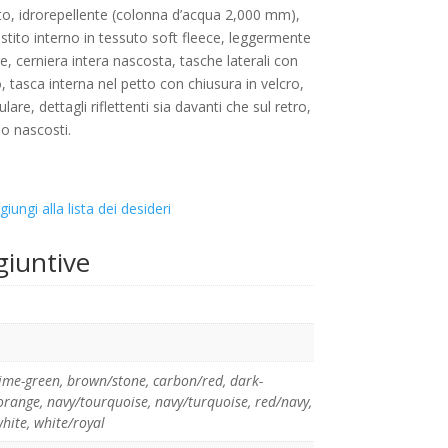
nto, idrorepellente (colonna d’acqua 2,000 mm),
vestito interno in tessuto soft fleece, leggermente
e, cerniera intera nascosta, tasche laterali con
, tasca interna nel petto con chiusura in velcro,
lare, dettagli riflettenti sia davanti che sul retro,
no nascosti.
giungi alla lista dei desideri
giuntive
lime-green
,
brown/stone
,
carbon/red
,
dark-
orange
,
navy/tourquoise
,
navy/turquoise
,
red/navy
,
white
,
white/royal