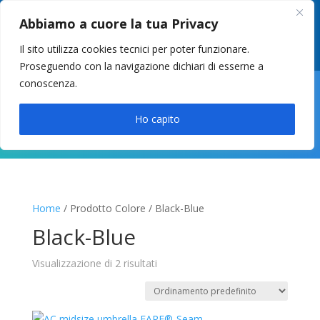
049 8627946
–
info@cstosetto.it
Abbiamo a cuore la tua Privacy
LUN-VEN 9-12 / 14:30-17
Il sito utilizza cookies tecnici per poter funzionare.
Proseguendo con la navigazione dichiari di esserne a
conoscenza.

Ho capito
Home
/ Prodotto Colore / Black-Blue
Black-Blue
Visualizzazione di 2 risultati