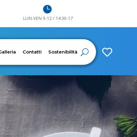

LUN-VEN 9-12 / 14:30-17

Galleria
Contatti
Sostenibilità