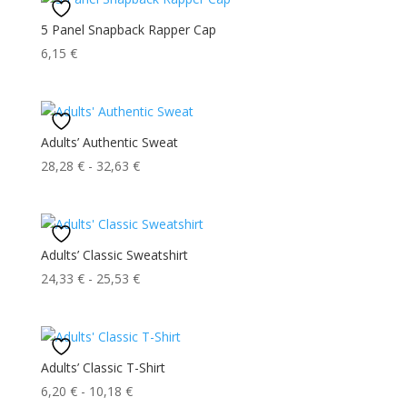
5 Panel Snapback Rapper Cap
6,15
€
Adults’ Authentic Sweat
Fascia
28,28
€
-
32,63
€
di
prezzo:
da
28,28 €
Adults’ Classic Sweatshirt
a
Fascia
24,33
€
-
25,53
€
32,63 €
di
prezzo:
da
24,33 €
Adults’ Classic T-Shirt
a
Fascia
6,20
€
-
10,18
€
25,53 €