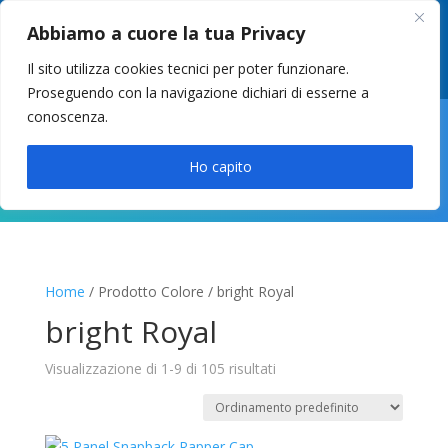
049 8627946
–
info@cstosetto.it
Abbiamo a cuore la tua Privacy
LUN-VEN 9-12 / 14:30-17
Il sito utilizza cookies tecnici per poter funzionare.
Proseguendo con la navigazione dichiari di esserne a
conoscenza.

Ho capito
Home
/ Prodotto Colore / bright Royal
bright Royal
Visualizzazione di 1-9 di 105 risultati