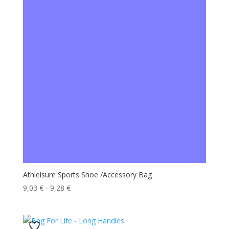
a
30,98 €
Athleisure Sports Shoe /Accessory Bag
Fascia
9,03
€
-
9,28
€
di
prezzo:
da