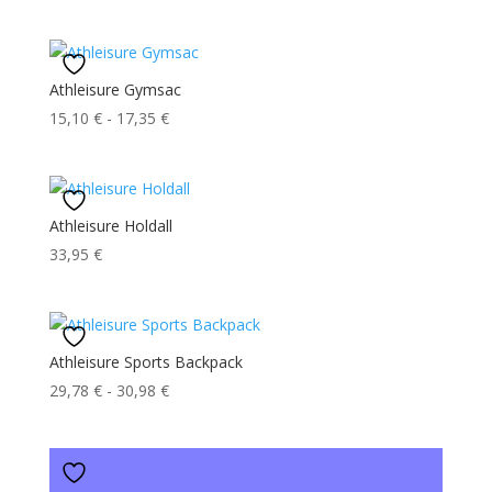
di
prezzo:
da
6,20 €
Athleisure Gymsac
a
Fascia
15,10
€
-
17,35
€
10,18 €
di
prezzo:
da
15,10 €
Athleisure Holdall
a
33,95
€
17,35 €
Athleisure Sports Backpack
Fascia
29,78
€
-
30,98
€
di
prezzo:
da
29,78 €