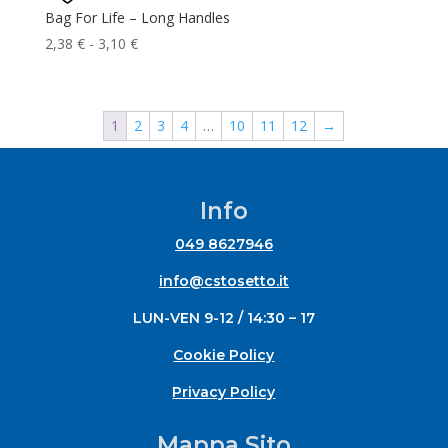
9,03 €
Bag For Life – Long Handles
a
Fascia
2,38
€
-
3,10
€
9,28 €
di
prezzo:
da
1
2
3
4
…
10
11
12
→
2,38 €
a
3,10 €
Info
049 8627946
info@cstosetto.it
LUN-VEN 9-12 / 14:30 – 17
Cookie Policy
Privacy Policy
Mappa Sito