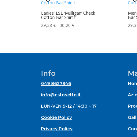
Ladies’ LSL ‘Mulligan’ Check
Men’
Cotton Bar Shirt t
Bar 
Fascia
29,38
€
-
30,20
€
29,
di
prezzo:
da
29,38 €
a
30,20 €
Info
Ma
049 8627946
Ho
info@cstosetto.it
Azi
LUN-VEN 9-12 / 14:30 – 17
Prod
Cookie Policy
Gall
Privacy Policy
Con