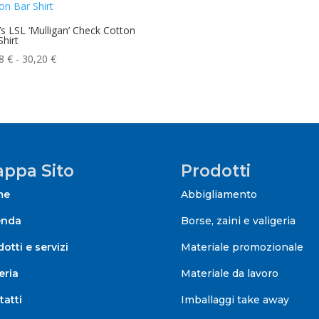
s LSL ‘Mulligan’ Check Cotton
Shirt
Fascia
38
€
-
30,20
€
di
prezzo:
da
29,38 €
a
30,20 €
ppa Sito
Prodotti
me
Abbigliamento
enda
Borse, zaini e valigeria
otti e servizi
Materiale promozionale
eria
Materiale da lavoro
tatti
Imballaggi take away