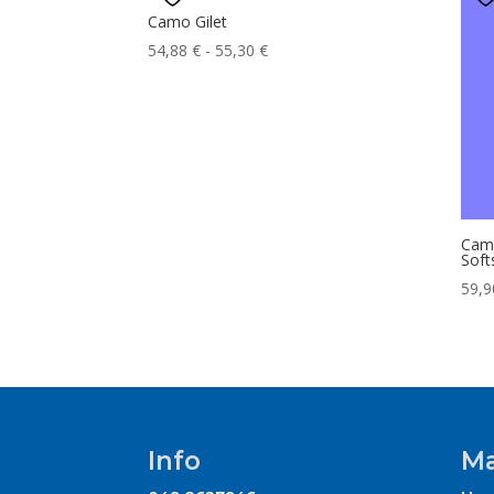
Camo Gilet
Fascia
54,88
€
-
55,30
€
di
prezzo:
da
54,88 €
a
55,30 €
Cam
Soft
59,
Info
Ma