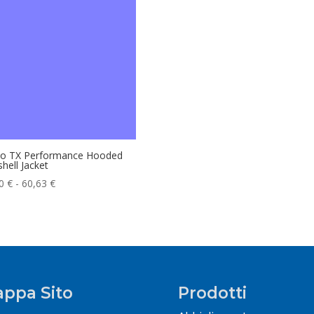
o TX Performance Hooded
shell Jacket
Fascia
90
€
-
60,63
€
di
prezzo:
da
59,90 €
a
60,63 €
ppa Sito
Prodotti