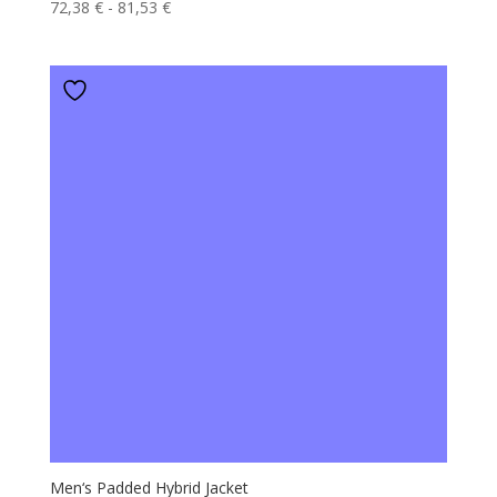
Fascia
72,38
€
-
81,53
€
66,43 €
di
prezzo:
da
72,38 €
a
81,53 €
Men‘s Padded Hybrid Jacket