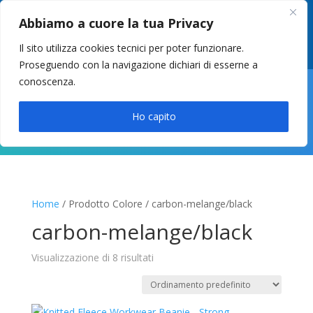
049 8627946
–
info@cstosetto.it
Abbiamo a cuore la tua Privacy
LUN-VEN 9-12 / 14:30-17
Il sito utilizza cookies tecnici per poter funzionare.
Proseguendo con la navigazione dichiari di esserne a
conoscenza.

Ho capito
Home
/ Prodotto Colore / carbon-melange/black
carbon-melange/black
Visualizzazione di 8 risultati