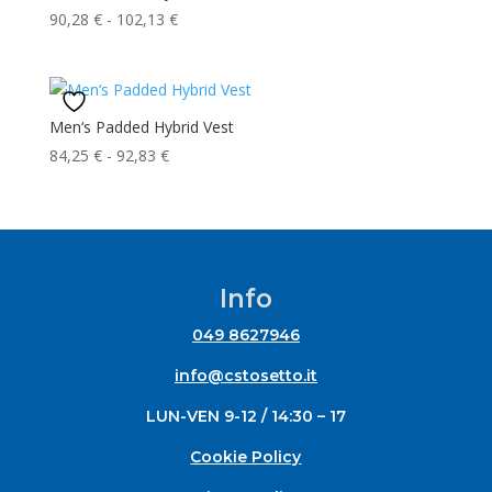
Fascia
90,28
€
-
102,13
€
di
prezzo:
da
90,28 €
Men‘s Padded Hybrid Vest
a
Fascia
84,25
€
-
92,83
€
102,13 €
di
prezzo:
da
84,25 €
a
Info
92,83 €
049 8627946
info@cstosetto.it
LUN-VEN 9-12 / 14:30 – 17
Cookie Policy