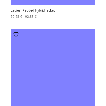
Ladies´ Padded Hybrid Jacket
Fascia
90,28
€
-
92,83
€
di
prezzo:
da
90,28 €
a
92,83 €