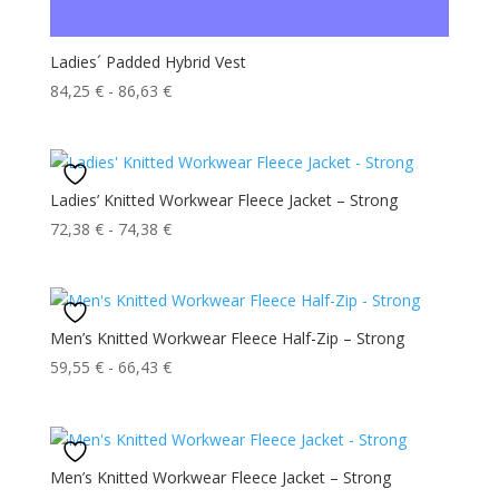
Ladies´ Padded Hybrid Vest
Fascia
84,25
€
-
86,63
€
di
prezzo:
da
84,25 €
Ladies’ Knitted Workwear Fleece Jacket – Strong
a
Fascia
72,38
€
-
74,38
€
86,63 €
di
prezzo:
da
72,38 €
Men’s Knitted Workwear Fleece Half-Zip – Strong
a
Fascia
59,55
€
-
66,43
€
74,38 €
di
prezzo:
da
59,55 €
Men’s Knitted Workwear Fleece Jacket – Strong
a