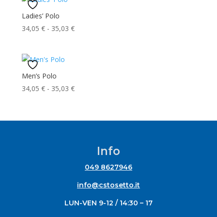
Ladies’ Polo
Fascia
34,05
€
-
35,03
€
di
prezzo:
da
34,05 €
Men’s Polo
a
Fascia
34,05
€
-
35,03
€
35,03 €
di
prezzo:
da
34,05 €
a
Info
35,03 €
049 8627946
info@cstosetto.it
LUN-VEN 9-12 / 14:30 – 17