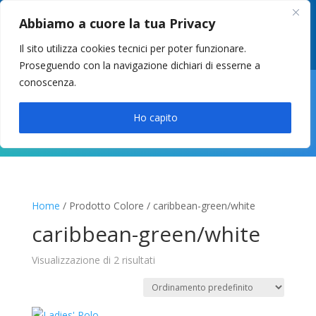
049 8627946
–
info@cstosetto.it
Abbiamo a cuore la tua Privacy
LUN-VEN 9-12 / 14:30-17
Il sito utilizza cookies tecnici per poter funzionare.
Proseguendo con la navigazione dichiari di esserne a
conoscenza.

Ho capito
Home
/ Prodotto Colore / caribbean-green/white
caribbean-green/white
Visualizzazione di 2 risultati