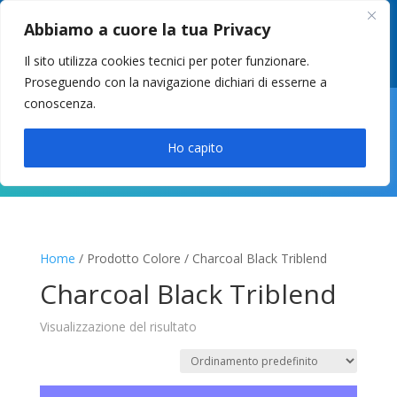
049 8627946
–
info@cstosetto.it
Abbiamo a cuore la tua Privacy
LUN-VEN 9-12 / 14:30-17
Il sito utilizza cookies tecnici per poter funzionare.
Proseguendo con la navigazione dichiari di esserne a
conoscenza.

Ho capito
Home
/ Prodotto Colore / Charcoal Black Triblend
Charcoal Black Triblend
Visualizzazione del risultato