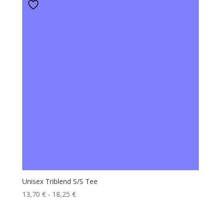
Unisex Triblend S/S Tee
Fascia
13,70
€
-
18,25
€
di
prezzo: