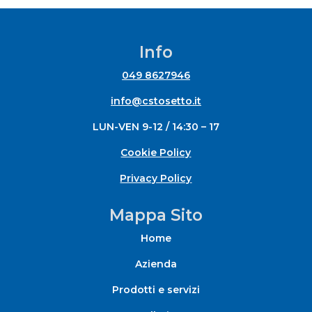
da
13,70 €
a
Info
18,25 €
049 8627946
info@cstosetto.it
LUN-VEN 9-12 / 14:30 – 17
Cookie Policy
Privacy Policy
Mappa Sito
Home
Azienda
Prodotti e servizi