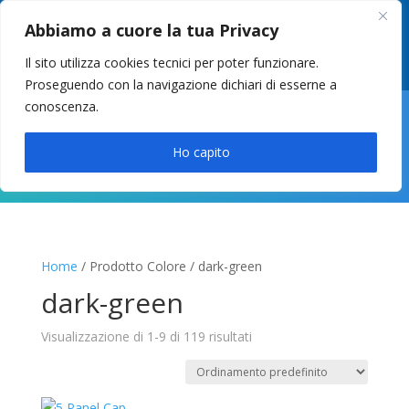
049 8627946
–
info@cstosetto.it
Abbiamo a cuore la tua Privacy
LUN-VEN 9-12 / 14:30-17
Il sito utilizza cookies tecnici per poter funzionare.
Proseguendo con la navigazione dichiari di esserne a
conoscenza.

Ho capito
Home
/ Prodotto Colore / dark-green
dark-green
Visualizzazione di 1-9 di 119 risultati