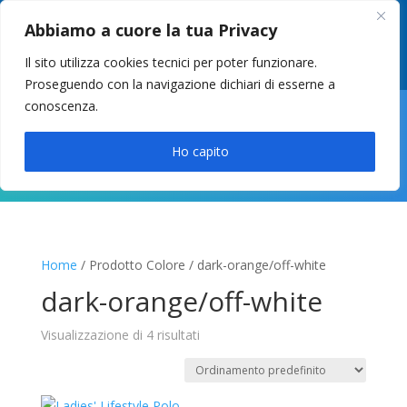
049 8627946
–
info@cstosetto.it
Abbiamo a cuore la tua Privacy
LUN-VEN 9-12 / 14:30-17
Il sito utilizza cookies tecnici per poter funzionare.
Proseguendo con la navigazione dichiari di esserne a
conoscenza.

Ho capito
Home
/ Prodotto Colore / dark-orange/off-white
dark-orange/off-white
Visualizzazione di 4 risultati