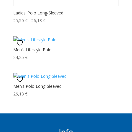
Ladies’ Polo Long-Sleeved
Fascia
25,50
€
-
26,13
€
di
prezzo:
da
25,50 €
Men’s Lifestyle Polo
a
24,25
€
26,13 €
Men’s Polo Long-Sleeved
26,13
€