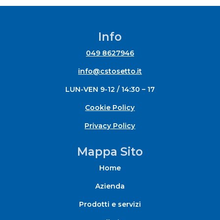
da
4,50 €
a
Info
4,83 €
049 8627946
info@cstosetto.it
LUN-VEN 9-12 / 14:30 – 17
Cookie Policy
Privacy Policy
Mappa Sito
Home
Azienda
Prodotti e servizi