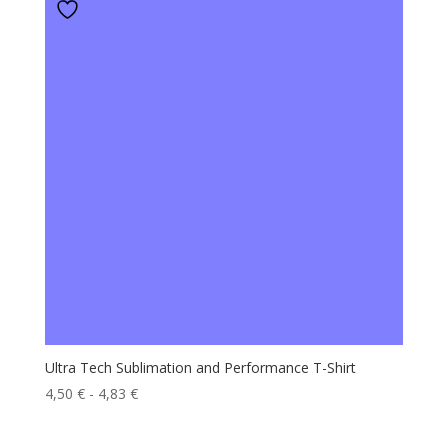
Ultra Tech Sublimation and Performance T-Shirt
Fascia
4,50
€
-
4,83
€
di
prezzo: