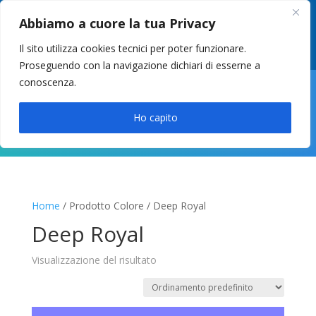
049 8627946
–
info@cstosetto.it
Abbiamo a cuore la tua Privacy
LUN-VEN 9-12 / 14:30-17
Il sito utilizza cookies tecnici per poter funzionare.
Proseguendo con la navigazione dichiari di esserne a
conoscenza.

Ho capito
Home
/ Prodotto Colore / Deep Royal
Deep Royal
Visualizzazione del risultato