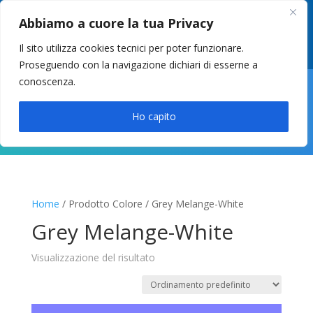
049 8627946
–
info@cstosetto.it
Abbiamo a cuore la tua Privacy
LUN-VEN 9-12 / 14:30-17
Il sito utilizza cookies tecnici per poter funzionare.
Proseguendo con la navigazione dichiari di esserne a
conoscenza.

Ho capito
Home
/ Prodotto Colore / Grey Melange-White
Grey Melange-White
Visualizzazione del risultato