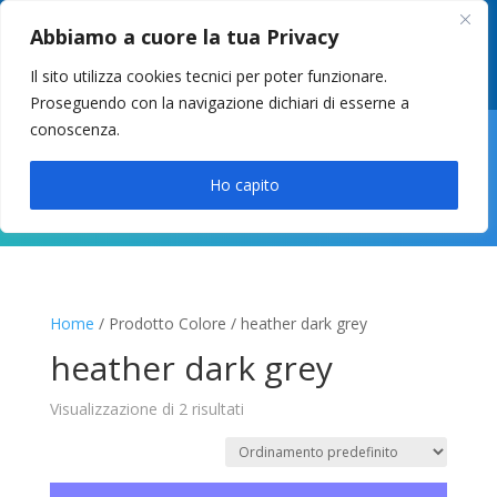
049 8627946
–
info@cstosetto.it
Abbiamo a cuore la tua Privacy
LUN-VEN 9-12 / 14:30-17
Il sito utilizza cookies tecnici per poter funzionare.
Proseguendo con la navigazione dichiari di esserne a
conoscenza.

Ho capito
Home
/ Prodotto Colore / heather dark grey
heather dark grey
Visualizzazione di 2 risultati