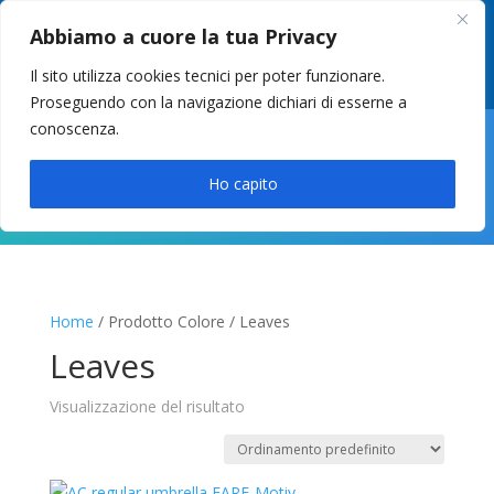
049 8627946
–
info@cstosetto.it
Abbiamo a cuore la tua Privacy
LUN-VEN 9-12 / 14:30-17
Il sito utilizza cookies tecnici per poter funzionare.
Proseguendo con la navigazione dichiari di esserne a
conoscenza.

Ho capito
Home
/ Prodotto Colore / Leaves
Leaves
Visualizzazione del risultato