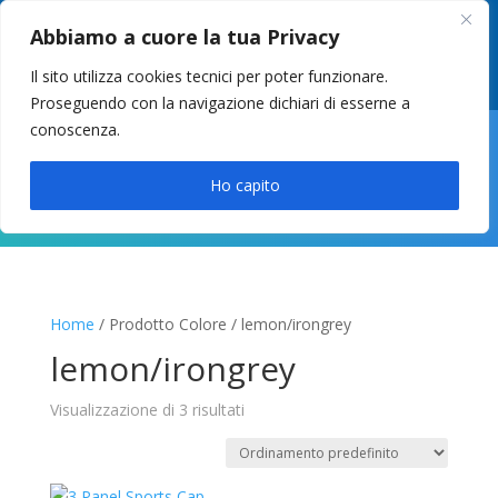
049 8627946
–
info@cstosetto.it
Abbiamo a cuore la tua Privacy
LUN-VEN 9-12 / 14:30-17
Il sito utilizza cookies tecnici per poter funzionare.
Proseguendo con la navigazione dichiari di esserne a
conoscenza.

Ho capito
Home
/ Prodotto Colore / lemon/irongrey
lemon/irongrey
Visualizzazione di 3 risultati