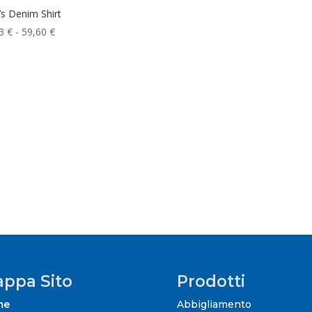
s Denim Shirt
Fascia
03
€
-
59,60
€
di
prezzo:
da
58,03 €
a
59,60 €
ppa Sito
Prodotti
me
Abbigliamento