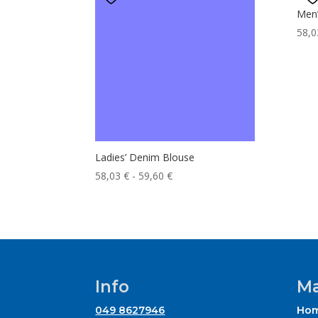
Men’
58,
Ladies’ Denim Blouse
Fascia
58,03
€
-
59,60
€
di
prezzo:
da
58,03 €
a
59,60 €
Info
Ma
049 8627946
Ho