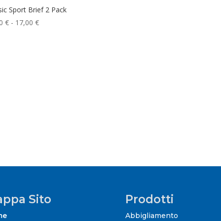
sic Sport Brief 2 Pack
Fascia
60
€
-
17,00
€
di
prezzo:
da
15,60 €
a
17,00 €
ppa Sito
Prodotti
me
Abbigliamento