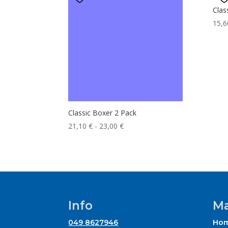
Clas
15,
Classic Boxer 2 Pack
Fascia
21,10
€
-
23,00
€
di
prezzo:
da
21,10 €
a
23,00 €
Info
Ma
049 8627946
Ho