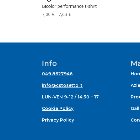
Bicolor performance t-shirt
Fascia
7,00
€
-
7,63
€
di
prezzo:
da
7,00 €
a
7,63 €
Info
Ma
049 8627946
Ho
info@cstosetto.it
Azi
LUN-VEN 9-12 / 14:30 – 17
Prod
Cookie Policy
Gall
Privacy Policy
Con