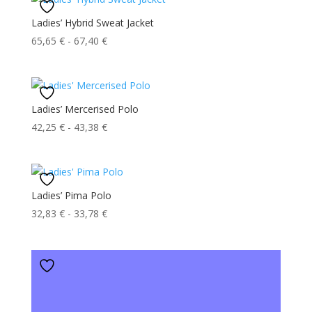
Ladies’ Hybrid Sweat Jacket
Fascia
65,65
€
-
67,40
€
di
prezzo:
da
65,65 €
Ladies’ Mercerised Polo
a
Fascia
42,25
€
-
43,38
€
67,40 €
di
prezzo:
da
42,25 €
Ladies’ Pima Polo
a
Fascia
32,83
€
-
33,78
€
43,38 €
di
prezzo:
da
32,83 €
a
33,78 €