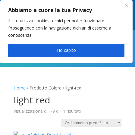
049 8627946
–
info@cstosetto.it
Abbiamo a cuore la tua Privacy
LUN-VEN 9-12 / 14:30-17
Il sito utilizza cookies tecnici per poter funzionare.
Proseguendo con la navigazione dichiari di esserne a
conoscenza.

Ho capito
Home
/ Prodotto Colore / light-red
light-red
Visualizzazione di 1-9 di 11 risultati