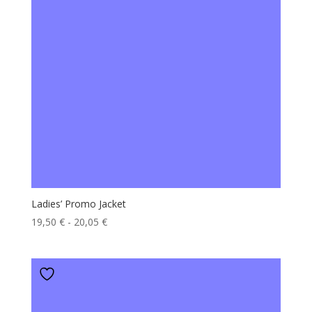
Ladies’ Promo Jacket
Fascia
19,50
€
-
20,05
€
di
prezzo:
da
19,50 €
a