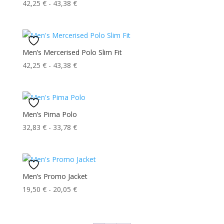
Fascia
42,25
€
-
43,38
€
67,40 €
di
prezzo:
da
42,25 €
Men’s Mercerised Polo Slim Fit
a
Fascia
42,25
€
-
43,38
€
43,38 €
di
prezzo:
da
42,25 €
Men’s Pima Polo
a
Fascia
32,83
€
-
33,78
€
43,38 €
di
prezzo:
da
32,83 €
Men’s Promo Jacket
a
Fascia
19,50
€
-
20,05
€
33,78 €
di
prezzo:
da