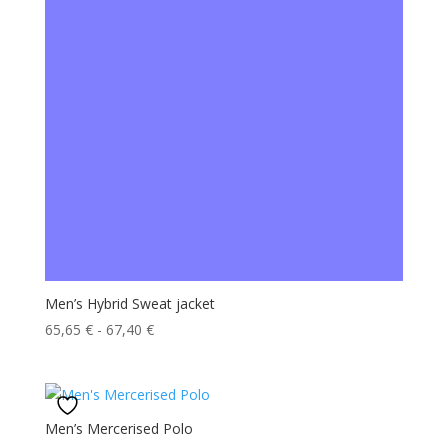
20,05 €
Men’s Hybrid Sweat jacket
Fascia
65,65
€
-
67,40
€
di
prezzo:
da
65,65 €
Men’s Mercerised Polo
a