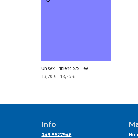
Unisex Triblend S/S Tee
Fascia
13,70
€
-
18,25
€
di
prezzo:
da
13,70 €
a
18,25 €
Info
Ma
049 8627946
Ho