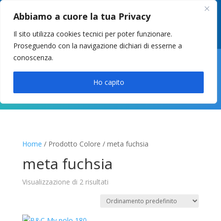
049 8627946
–
info@cstosetto.it
Abbiamo a cuore la tua Privacy
LUN-VEN 9-12 / 14:30-17
Il sito utilizza cookies tecnici per poter funzionare.
Proseguendo con la navigazione dichiari di esserne a
conoscenza.

Ho capito
Home
/ Prodotto Colore / meta fuchsia
meta fuchsia
Visualizzazione di 2 risultati