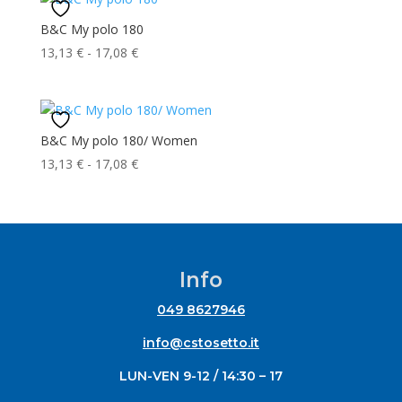
B&C My polo 180
Fascia
13,13
€
-
17,08
€
di
prezzo:
da
13,13 €
B&C My polo 180/ Women
a
Fascia
13,13
€
-
17,08
€
17,08 €
di
prezzo:
da
13,13 €
a
Info
17,08 €
049 8627946
info@cstosetto.it
LUN-VEN 9-12 / 14:30 – 17