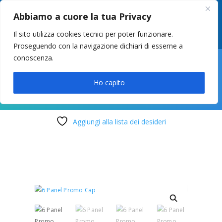
049 8627946
–
info@cstosetto.it
Abbiamo a cuore la tua Privacy
LUN-VEN 9-12 / 14:30-17
Il sito utilizza cookies tecnici per poter funzionare.
Proseguendo con la navigazione dichiari di esserne a
conoscenza.

Ho capito
Aggiungi alla lista dei desideri