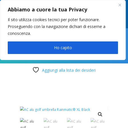
049 8627946
–
info@cstosetto.it
Abbiamo a cuore la tua Privacy
LUN-VEN 9-12 / 14:30-17
Il sito utilizza cookies tecnici per poter funzionare.
Proseguendo con la navigazione dichiari di esserne a
conoscenza.

Ho capito
Aggiungi alla lista dei desideri