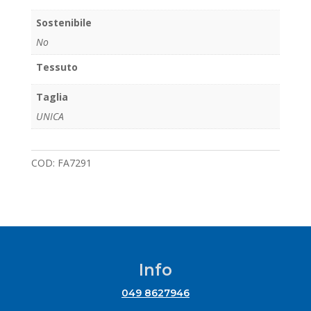
Sostenibile
No
Tessuto
Taglia
UNICA
COD:
FA7291
Info
049 8627946