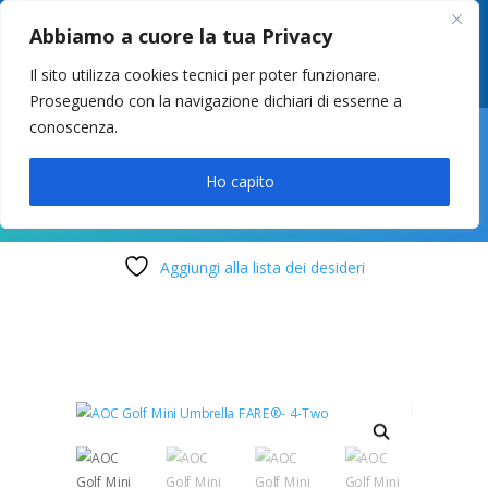
049 8627946
–
info@cstosetto.it
Abbiamo a cuore la tua Privacy
LUN-VEN 9-12 / 14:30-17
Il sito utilizza cookies tecnici per poter funzionare.
Proseguendo con la navigazione dichiari di esserne a
conoscenza.

Ho capito
Aggiungi alla lista dei desideri