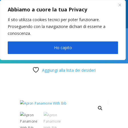
049 8627946
–
info@cstosetto.it
Abbiamo a cuore la tua Privacy
LUN-VEN 9-12 / 14:30-17
Il sito utilizza cookies tecnici per poter funzionare.
Proseguendo con la navigazione dichiari di esserne a
conoscenza.

Ho capito
Aggiungi alla lista dei desideri