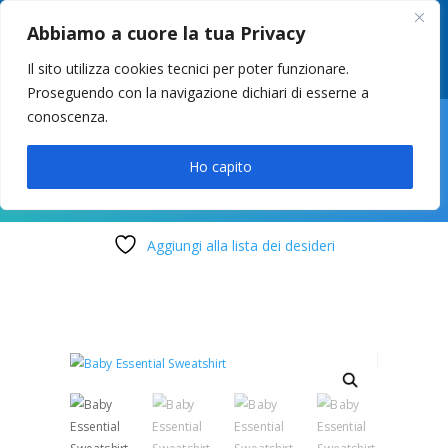
049 8627946
–
info@cstosetto.it
Abbiamo a cuore la tua Privacy
LUN-VEN 9-12 / 14:30-17
Il sito utilizza cookies tecnici per poter funzionare.
Proseguendo con la navigazione dichiari di esserne a
conoscenza.

Ho capito
Aggiungi alla lista dei desideri