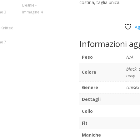
costina, taglia unica.
Ag
Informazioni ag
Peso
N/A
black
,
Colore
navy
Genere
Unisex
Dettagli
Collo
Fit
Maniche