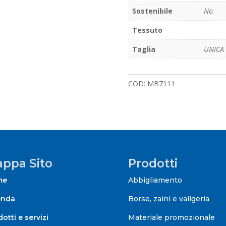
Sostenibile
No
Tessuto
Taglia
UNICA
COD:
MB7111
ppa Sito
Prodotti
me
Abbigliamento
enda
Borse, zaini e valigeria
otti e servizi
Materiale promozionale