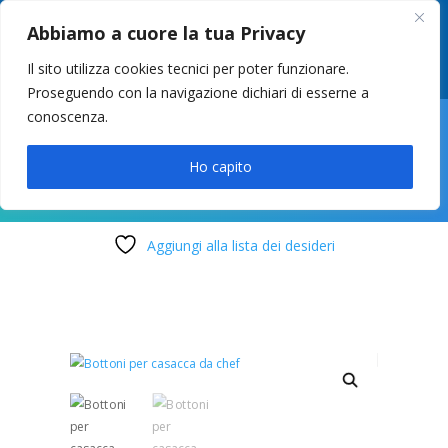
049 8627946
–
info@cstosetto.it
Abbiamo a cuore la tua Privacy
LUN-VEN 9-12 / 14:30-17
Il sito utilizza cookies tecnici per poter funzionare.
Proseguendo con la navigazione dichiari di esserne a
conoscenza.

Ho capito
Aggiungi alla lista dei desideri