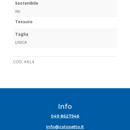
Sostenibile
No
Tessuto
Taglia
UNICA
COD:
KKL4
Info
049 8627946
info@cstosetto.it