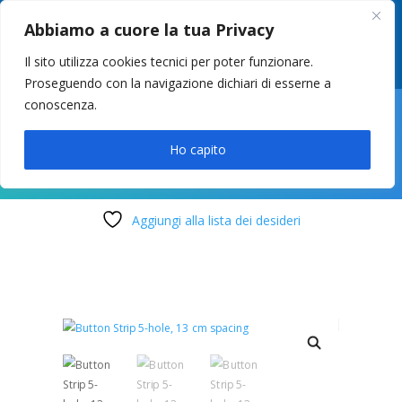
049 8627946
–
info@cstosetto.it
Abbiamo a cuore la tua Privacy
LUN-VEN 9-12 / 14:30-17
Il sito utilizza cookies tecnici per poter funzionare.
Proseguendo con la navigazione dichiari di esserne a
conoscenza.

Ho capito
Aggiungi alla lista dei desideri