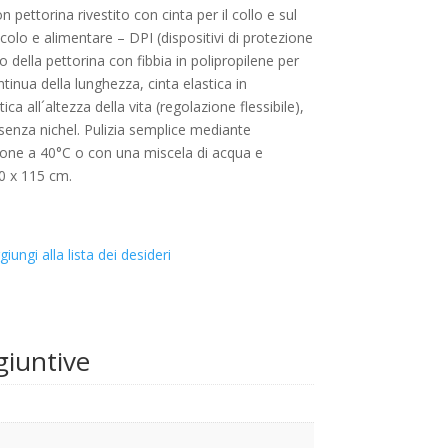
pettorina rivestito con cinta per il collo e sul
colo e alimentare – DPI (dispositivi di protezione
ro della pettorina con fibbia in polipropilene per
tinua della lunghezza, cinta elastica in
ica all´altezza della vita (regolazione flessibile),
, senza nichel. Pulizia semplice mediante
one a 40°C o con una miscela di acqua e
90 x 115 cm.
giungi alla lista dei desideri
giuntive