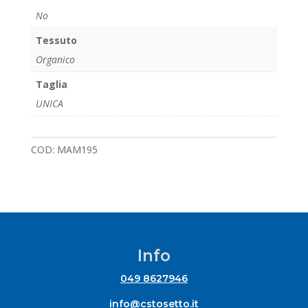
No
Tessuto
Organico
Taglia
UNICA
COD:
MAM195
Info
049 8627946
info@cstosetto.it