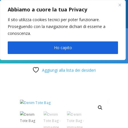
049 8627946
–
info@cstosetto.it
Abbiamo a cuore la tua Privacy
LUN-VEN 9-12 / 14:30-17
Il sito utilizza cookies tecnici per poter funzionare.
Proseguendo con la navigazione dichiari di esserne a
conoscenza.

Ho capito
Aggiungi alla lista dei desideri