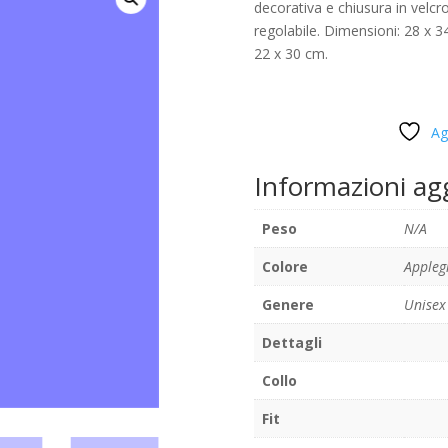
decorativa e chiusura in velcr
regolabile. Dimensioni: 28 x 34
22 x 30 cm.
Ag
Informazioni ag
Peso
N/A
Colore
Appleg
Genere
Unisex
Dettagli
Collo
Fit