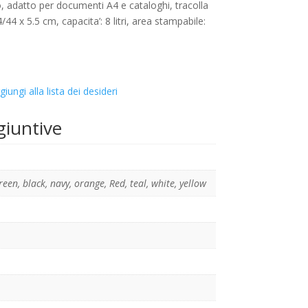
o, adatto per documenti A4 e cataloghi, tracolla
/44 x 5.5 cm, capacita’: 8 litri, area stampabile:
giungi alla lista dei desideri
giuntive
reen
,
black
,
navy
,
orange
,
Red
,
teal
,
white
,
yellow