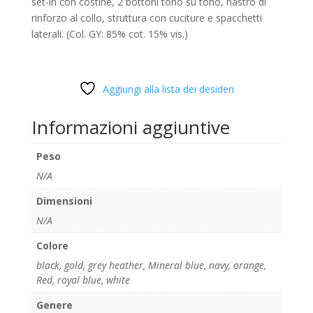
set-in con costine, 2 bottoni tono su tono, nastro di
rinforzo al collo, struttura con cuciture e spacchetti
laterali. (Col. GY: 85% cot. 15% vis.)
Aggiungi alla lista dei desideri
Informazioni aggiuntive
Peso
N/A
Dimensioni
N/A
Colore
black
,
gold
,
grey heather
,
Mineral blue
,
navy
,
orange
,
Red
,
royal blue
,
white
Genere