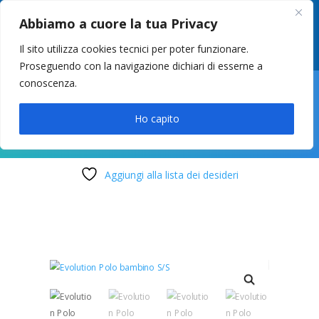
049 8627946
–
info@cstosetto.it
Abbiamo a cuore la tua Privacy
LUN-VEN 9-12 / 14:30-17
Il sito utilizza cookies tecnici per poter funzionare.
Proseguendo con la navigazione dichiari di esserne a
conoscenza.

Ho capito
Aggiungi alla lista dei desideri