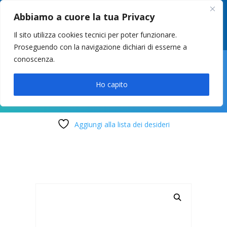
049 8627946
–
info@cstosetto.it
Abbiamo a cuore la tua Privacy
LUN-VEN 9-12 / 14:30-17
Il sito utilizza cookies tecnici per poter funzionare.
Proseguendo con la navigazione dichiari di esserne a
conoscenza.

Ho capito
Aggiungi alla lista dei desideri