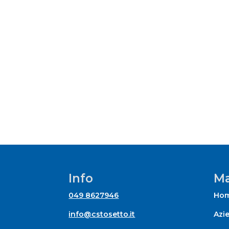
Info
Ma
049 8627946
Ho
info@cstosetto.it
Azi