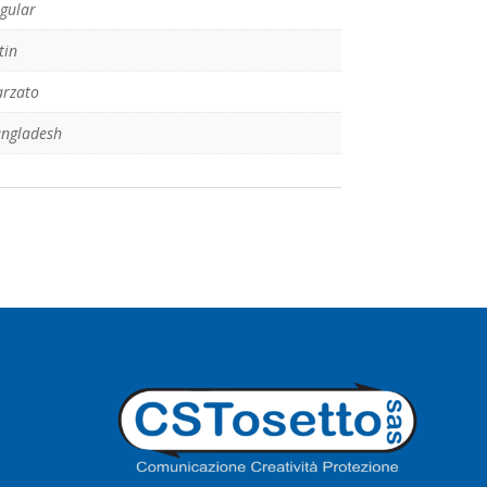
gular
tin
rzato
ngladesh