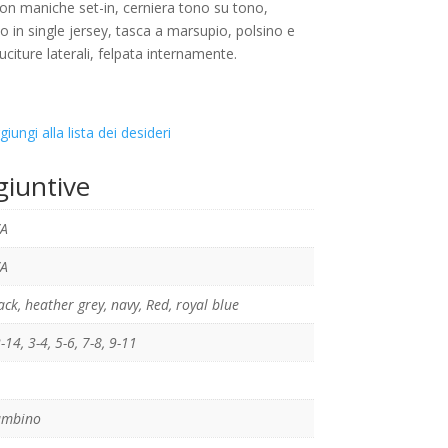
n maniche set-in, cerniera tono su tono,
o in single jersey, tasca a marsupio, polsino e
uciture laterali, felpata internamente.
giungi alla lista dei desideri
giuntive
A
A
ack
,
heather grey
,
navy
,
Red
,
royal blue
-14
,
3-4
,
5-6
,
7-8
,
9-11
ambino