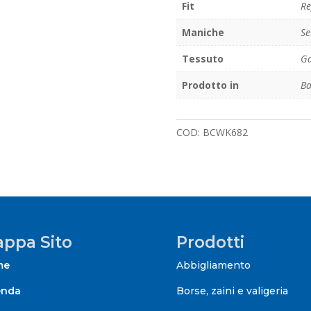
Fit
Re
Maniche
Se
Tessuto
Ga
Prodotto in
Ba
COD:
BCWK682
ppa Sito
Prodotti
me
Abbigliamento
enda
Borse, zaini e valigeria