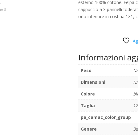
esterno 100% cotone. Felpa co
cappuccio a 3 pannelli foderat
orlo inferiore in costina 1×1, c
Ag
Informazioni ag
Peso
N/
Dimensioni
N/
Colore
bl
Taglia
12
pa_camac_color_group
Genere
B