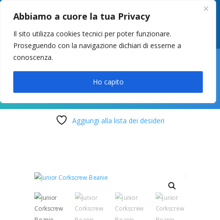
049 8627946
–
info@cstosetto.it
Abbiamo a cuore la tua Privacy
LUN-VEN 9-12 / 14:30-17
Il sito utilizza cookies tecnici per poter funzionare.
Proseguendo con la navigazione dichiari di esserne a
conoscenza.

Ho capito
Aggiungi alla lista dei desideri