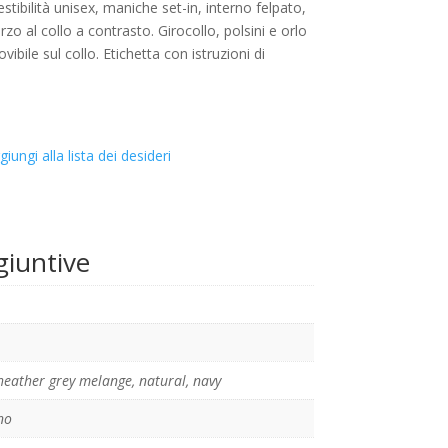
tibilità unisex, maniche set-in, interno felpato,
rzo al collo a contrasto. Girocollo, polsini e orlo
vibile sul collo. Etichetta con istruzioni di
giungi alla lista dei desideri
giuntive
heather grey melange
,
natural
,
navy
no