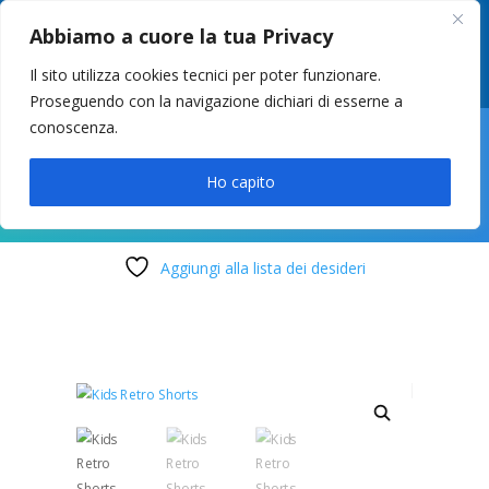
049 8627946
–
info@cstosetto.it
Abbiamo a cuore la tua Privacy
LUN-VEN 9-12 / 14:30-17
Il sito utilizza cookies tecnici per poter funzionare.
Proseguendo con la navigazione dichiari di esserne a
conoscenza.

Ho capito
Aggiungi alla lista dei desideri