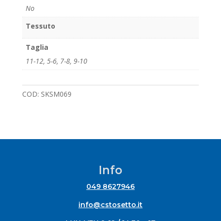
No
Tessuto
Taglia
11-12
,
5-6
,
7-8
,
9-10
COD:
SKSM069
Info
049 8627946
info@cstosetto.it