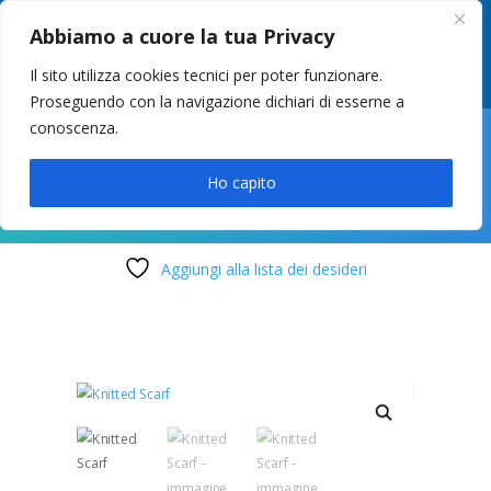
049 8627946
–
info@cstosetto.it
Abbiamo a cuore la tua Privacy
LUN-VEN 9-12 / 14:30-17
Il sito utilizza cookies tecnici per poter funzionare.
Proseguendo con la navigazione dichiari di esserne a
conoscenza.

Ho capito
Aggiungi alla lista dei desideri