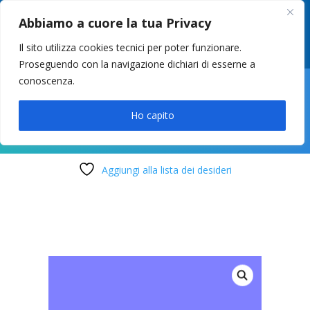
049 8627946
–
info@cstosetto.it
Abbiamo a cuore la tua Privacy
LUN-VEN 9-12 / 14:30-17
Il sito utilizza cookies tecnici per poter funzionare.
Proseguendo con la navigazione dichiari di esserne a
conoscenza.

Ho capito
Aggiungi alla lista dei desideri