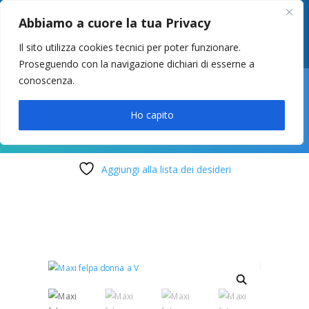
049 8627946
–
info@cstosetto.it
Abbiamo a cuore la tua Privacy
LUN-VEN 9-12 / 14:30-17
Il sito utilizza cookies tecnici per poter funzionare.
Proseguendo con la navigazione dichiari di esserne a
conoscenza.

Ho capito
Aggiungi alla lista dei desideri