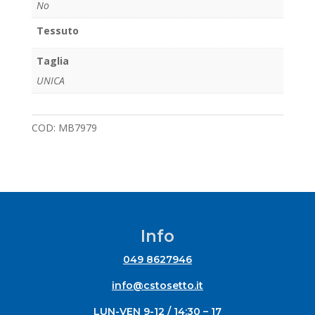
No
Tessuto
Taglia
UNICA
COD:
MB7979
Info
049 8627946
info@cstosetto.it
LUN-VEN 9-12 / 14:30 – 17