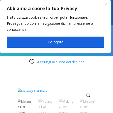
049 8627946
–
info@cstosetto.it
Abbiamo a cuore la tua Privacy
LUN-VEN 9-12 / 14:30-17
Il sito utilizza cookies tecnici per poter funzionare.
Proseguendo con la navigazione dichiari di esserne a
conoscenza.

Ho capito
Aggiungi alla lista dei desideri